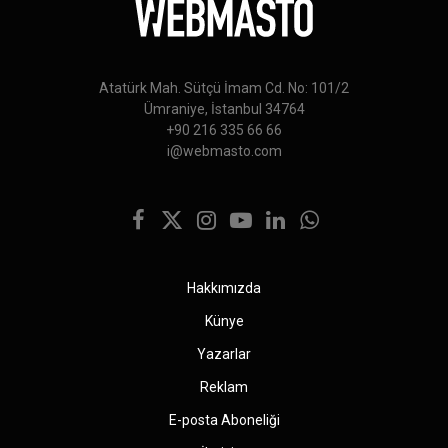
Atatürk Mah. Sütçü İmam Cd. No: 101/2
Ümraniye, İstanbul 34764
+90 216 335 66 66
i@webmasto.com
Facebook
X
Instagram
YouTube
LinkedIn
WhatsApp
(Twitter)
Hakkımızda
Künye
Yazarlar
Reklam
E-posta Aboneliği