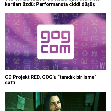
kartları üzdü: Performansta ciddi düşüş
CD Projekt RED, GOG’u “tanıdık bir isme”
sattı