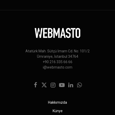
Atatürk Mah. Sütçü İmam Cd. No: 101/2
Ümraniye, İstanbul 34764
+90 216 335 66 66
i@webmasto.com
Facebook
X
Instagram
YouTube
LinkedIn
WhatsApp
(Twitter)
Hakkımızda
Künye