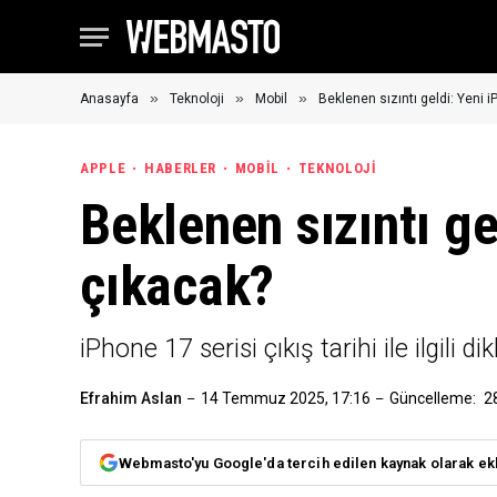
»
»
»
Anasayfa
Teknoloji
Mobil
Beklenen sızıntı geldi: Yeni
APPLE
HABERLER
MOBIL
TEKNOLOJI
Beklenen sızıntı g
çıkacak?
iPhone 17 serisi çıkış tarihi ile ilgili 
Efrahim Aslan
14 Temmuz 2025, 17:16
Güncelleme:
2
Webmasto'yu Google'da tercih edilen kaynak olarak ek