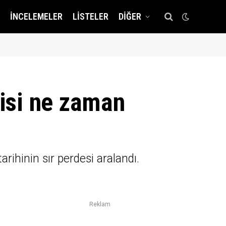
İNCELEMELER
LISTELER
DIĞER
risi ne zaman
tarihinin sır perdesi aralandı.
Reklam