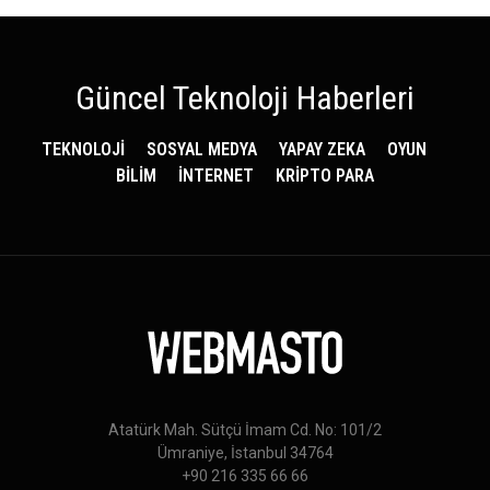
Güncel Teknoloji Haberleri
TEKNOLOJİ
SOSYAL MEDYA
YAPAY ZEKA
OYUN
BİLİM
İNTERNET
KRİPTO PARA
Atatürk Mah. Sütçü İmam Cd. No: 101/2
Ümraniye, İstanbul 34764
+90 216 335 66 66