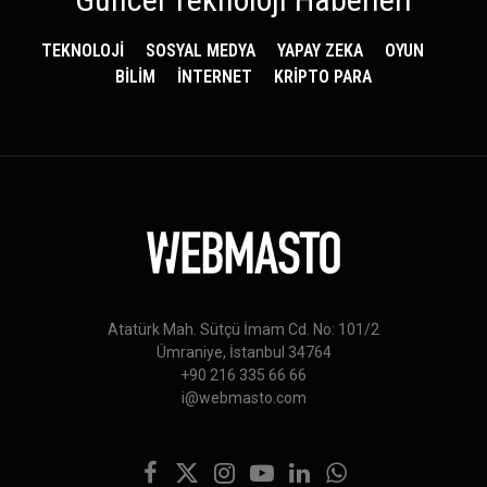
TEKNOLOJİ
SOSYAL MEDYA
YAPAY ZEKA
OYUN
BİLİM
İNTERNET
KRİPTO PARA
Atatürk Mah. Sütçü İmam Cd. No: 101/2
Ümraniye, İstanbul 34764
+90 216 335 66 66
i@webmasto.com
Facebook
X
Instagram
YouTube
LinkedIn
WhatsApp