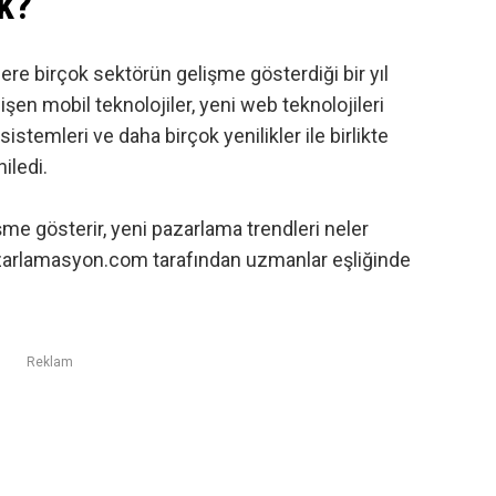
ak?
üzere birçok sektörün gelişme gösterdiği bir yıl
işen mobil teknolojiler, yeni web teknolojileri
istemleri ve daha birçok yenilikler ile birlikte
iledi.
şme gösterir, yeni pazarlama trendleri neler
zarlamasyon.com
tarafından uzmanlar eşliğinde
Reklam