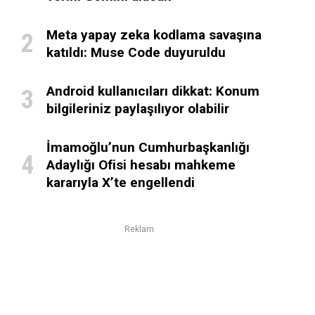
Meta yapay zeka kodlama savaşına
katıldı: Muse Code duyuruldu
Android kullanıcıları dikkat: Konum
bilgileriniz paylaşılıyor olabilir
İmamoğlu’nun Cumhurbaşkanlığı
Adaylığı Ofisi hesabı mahkeme
kararıyla X’te engellendi
Reklam