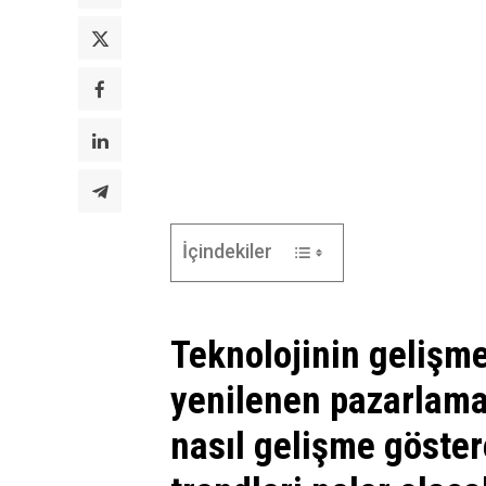
İçindekiler
Teknolojinin gelişme
yenilenen pazarlama
nasıl gelişme göste