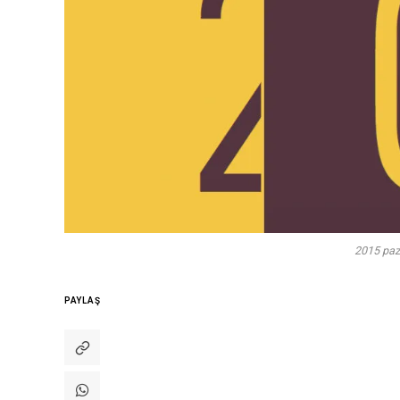
2015 paz
PAYLAŞ