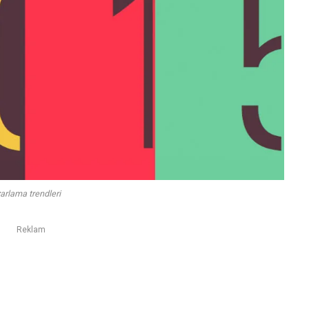
arlama trendleri
Reklam