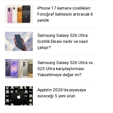
iPhone 17 kamera özellikleri:
Fotoğraf kalitesini artıracak 6
yenilik
Samsung Galaxy S26 Ultra:
Gizlilik Ekranı nedir ve nasıl
çalışır?
Samsung Galaxy S26 Ultra vs
S25 Ultra karşılaştırması:
Yükseltmeye değer mi?
Apple’ın 2026’da piyasaya
süreceği 5 yeni ürün