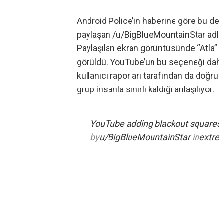
Android Police’in haberine göre
bu değ
paylaşan
/u/BigBlueMountainStar adlı 
Paylaşılan ekran görüntüsünde “Atla” 
görüldü. YouTube’un bu seçeneği daha 
kullanıcı raporları tarafından da doğrul
grup insanla sınırlı kaldığı anlaşılıyor.
YouTube adding blackout squares 
by
u/BigBlueMountainStar
in
extre