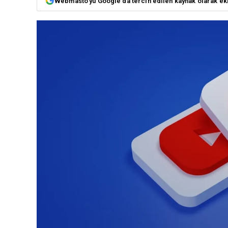
Webmasto'yu Google'da tercih edilen kaynak olarak ek