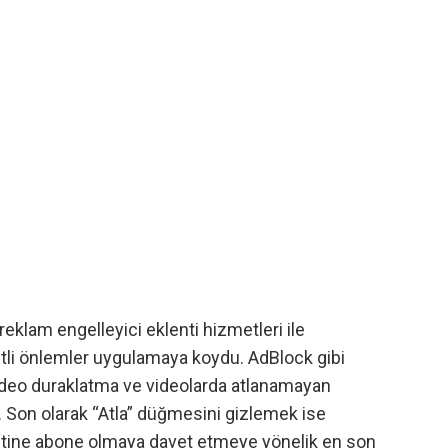
lam engelleyici eklenti hizmetleri ile
tli önlemler uygulamaya koydu. AdBlock gibi
 video duraklatma ve
videolarda atlanamayan
u. Son olarak “Atla” düğmesini gizlemek ise
etine abone olmaya davet etmeye yönelik en son