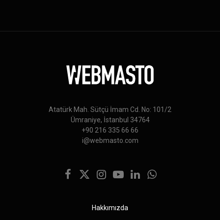
Atatürk Mah. Sütçü İmam Cd. No: 101/2
Ümraniye, İstanbul 34764
+90 216 335 66 66
i@webmasto.com
Facebook
X
Instagram
YouTube
LinkedIn
WhatsApp
(Twitter)
Hakkımızda