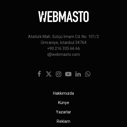
Atatürk Mah. Sütçü İmam Cd. No: 101/2
Ümraniye, İstanbul 34764
+90 216 335 66 66
i@webmasto.com
Facebook
X
Instagram
YouTube
LinkedIn
WhatsApp
(Twitter)
Hakkımızda
Künye
Yazarlar
Reklam