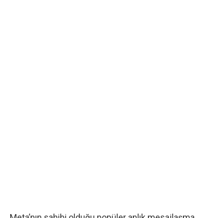
Meta’nın sahibi olduğu popüler anlık mesajlaşma