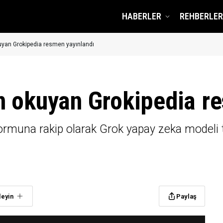
HABERLER
REHBERLER
uyan Grokipedia resmen yayınlandı
n okuyan Grokipedia r
atformuna rakip olarak Grok yapay zeka modeli
leyin
Paylaş