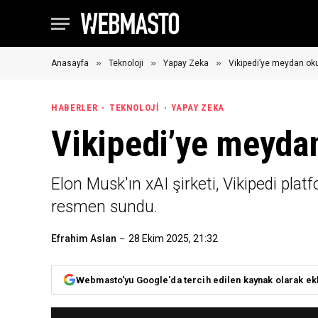
»
»
»
Anasayfa
Teknoloji
Yapay Zeka
Vikipedi’ye meydan ok
HABERLER
TEKNOLOJI
YAPAY ZEKA
Vikipedi’ye meyda
Elon Musk'ın xAI şirketi, Vikipedi pl
resmen sundu.
Efrahim Aslan
28 Ekim 2025, 21:32
Webmasto'yu Google'da tercih edilen kaynak olarak ek