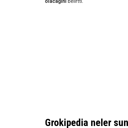
olacağını
belirtti.
Grokipedia neler su