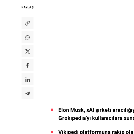
PAYLAŞ
Elon Musk, xAI şirketi aracılığ
Grokipedia'yı kullanıcılara sun
Vikipedi platformuna rakip olar