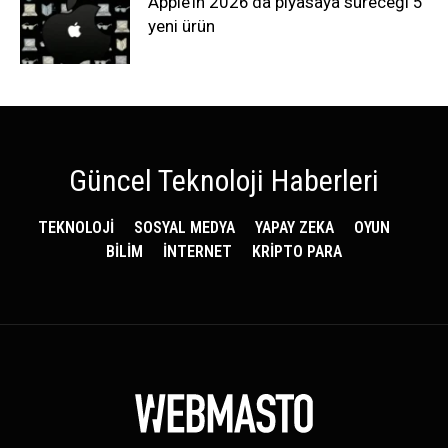
Apple’ın 2026’da piyasaya süreceği 5
yeni ürün
Güncel Teknoloji Haberleri
TEKNOLOJİ
SOSYAL MEDYA
YAPAY ZEKA
OYUN
BİLİM
İNTERNET
KRİPTO PARA