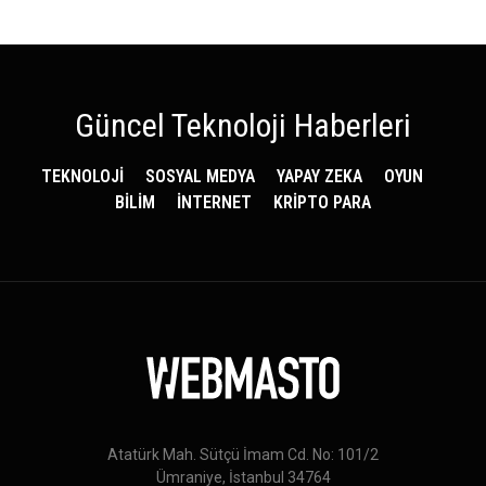
Güncel Teknoloji Haberleri
TEKNOLOJİ
SOSYAL MEDYA
YAPAY ZEKA
OYUN
BİLİM
İNTERNET
KRİPTO PARA
Atatürk Mah. Sütçü İmam Cd. No: 101/2
Ümraniye, İstanbul 34764