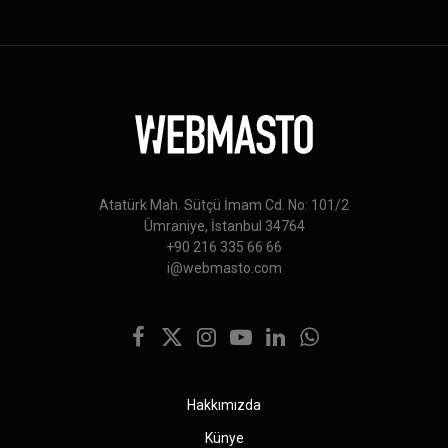
Atatürk Mah. Sütçü İmam Cd. No: 101/2
Ümraniye, İstanbul 34764
+90 216 335 66 66
i@webmasto.com
Facebook
X
Instagram
YouTube
LinkedIn
WhatsApp
(Twitter)
Hakkımızda
Künye