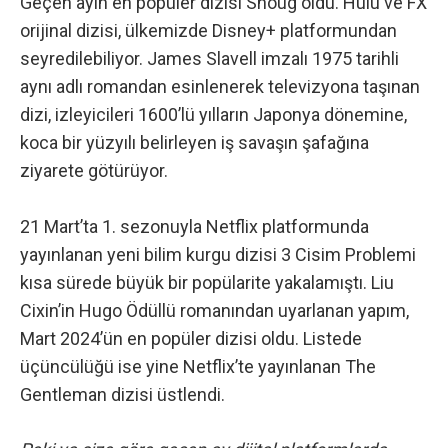
Geçen ayın en popüler dizisi Shoug oldu. Hulu ve FX
orijinal dizisi, ülkemizde Disney+ platformundan
seyredilebiliyor. James Slavell imzalı 1975 tarihli
aynı adlı romandan esinlenerek televizyona taşınan
dizi, izleyicileri 1600’lü yılların Japonya dönemine,
koca bir yüzyılı belirleyen iş savaşın şafağına
ziyarete götürüyor.
21 Mart’ta 1. sezonuyla Netflix platformunda
yayınlanan yeni bilim kurgu dizisi 3 Cisim Problemi
kısa sürede büyük bir popülarite yakalamıştı. Liu
Cixin’in Hugo Ödüllü romanından uyarlanan yapım,
Mart 2024’ün en popüler dizisi oldu. Listede
üçüncülüğü ise yine Netflix’te yayınlanan The
Gentleman dizisi üstlendi.