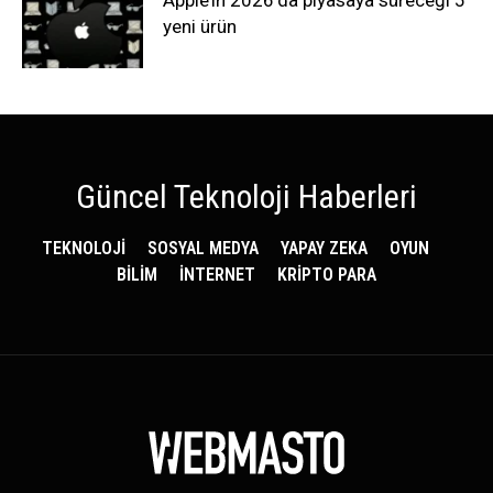
Apple’ın 2026’da piyasaya süreceği 5
yeni ürün
Güncel Teknoloji Haberleri
TEKNOLOJİ
SOSYAL MEDYA
YAPAY ZEKA
OYUN
BİLİM
İNTERNET
KRİPTO PARA