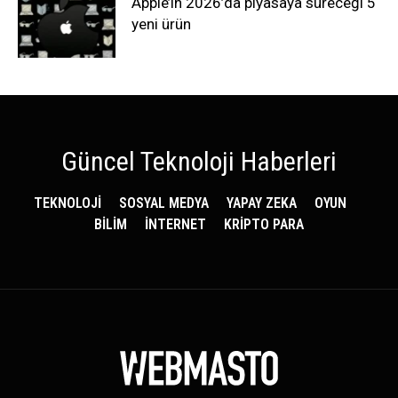
Apple’ın 2026’da piyasaya süreceği 5
yeni ürün
Güncel Teknoloji Haberleri
TEKNOLOJİ
SOSYAL MEDYA
YAPAY ZEKA
OYUN
BİLİM
İNTERNET
KRİPTO PARA