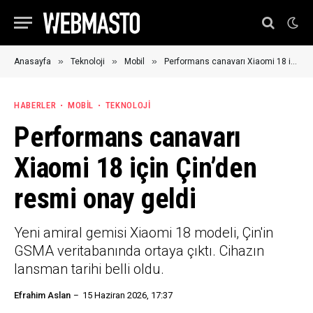
»
»
»
Anasayfa
Teknoloji
Mobil
Performans canavarı Xiaomi 18 için Çin’den resmi onay geldi
HABERLER
MOBIL
TEKNOLOJI
Performans canavarı
Xiaomi 18 için Çin’den
resmi onay geldi
Yeni amiral gemisi Xiaomi 18 modeli, Çin'in
GSMA veritabanında ortaya çıktı. Cihazın
lansman tarihi belli oldu.
Efrahim Aslan
15 Haziran 2026, 17:37