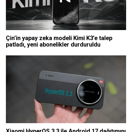
Çin’in yapay zeka modeli Kimi K3’e talep
patladı, yeni abonelikler durduruldu
Xiaomi HyperOS 3.3 ile Android 17 dağıtımını