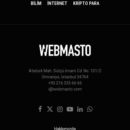
BİLİM
İNTERNET
KRİPTO PARA
Atatürk Mah. Sütçü İmam Cd. No: 101/2
Ümraniye, İstanbul 34764
+90 216 335 66 66
i@webmasto.com
Facebook
X
Instagram
YouTube
LinkedIn
WhatsApp
(Twitter)
Hakkımızda