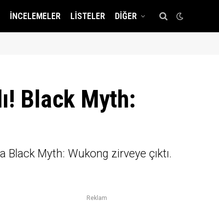
İNCELEMELER
LISTELER
DIĞER
ı! Black Myth:
da Black Myth: Wukong zirveye çıktı.
Reklam