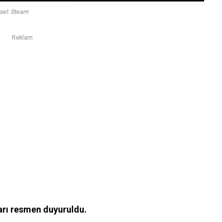
sel: Steam
Reklam
arı resmen duyuruldu.