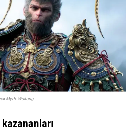
ack Myth: Wukong
 kazananları