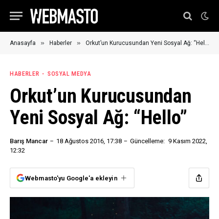
»
»
Anasayfa
Haberler
Orkut’un Kurucusundan Yeni Sosyal Ağ: “Hello”
HABERLER
SOSYAL MEDYA
Orkut’un Kurucusundan
Yeni Sosyal Ağ: “Hello”
Barış Mancar
18 Ağustos 2016, 17:38
Güncelleme:
9 Kasım 2022,
12:32
Webmasto'yu Google'a ekleyin