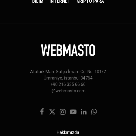
BİLİM
İNTERNET
KRİPTO PARA
Atatürk Mah. Sütçü İmam Cd. No: 101/2
Ümraniye, İstanbul 34764
+90 216 335 66 66
i@webmasto.com
Facebook
X
Instagram
YouTube
LinkedIn
WhatsApp
(Twitter)
Hakkımızda