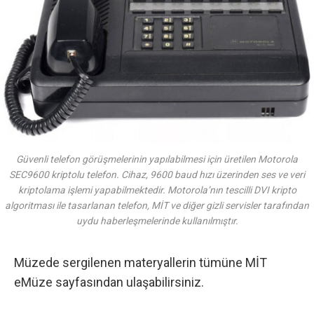
Güvenli telefon görüşmelerinin yapılabilmesi için üretilen Motorola
SEC9600 kriptolu telefon. Cihaz, 9600 baud hızı üzerinden ses ve veri
kriptolama işlemi yapabilmektedir. Motorola’nın tescilli DVI kripto
algoritması ile tasarlanan telefon, MİT ve diğer gizli servisler tarafından
uydu haberleşmelerinde kullanılmıştır.
Müzede sergilenen materyallerin tümüne
MİT
eMüze
sayfasından ulaşabilirsiniz.