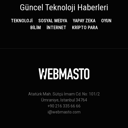
Güncel Teknoloji Haberleri
TEKNOLOJİ
SOSYAL MEDYA
YAPAY ZEKA
OYUN
BİLİM
İNTERNET
KRİPTO PARA
Atatürk Mah. Sütçü İmam Cd. No: 101/2
Ümraniye, İstanbul 34764
+90 216 335 66 66
i@webmasto.com