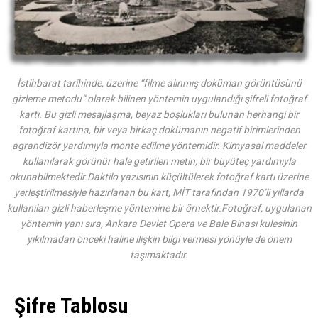
İstihbarat tarihinde, üzerine “filme alınmış doküman görüntüsünü
gizleme metodu” olarak bilinen yöntemin uygulandığı şifreli fotoğraf
kartı. Bu gizli mesajlaşma, beyaz boşlukları bulunan herhangi bir
fotoğraf kartına, bir veya birkaç dokümanın negatif birimlerinden
agrandizör yardımıyla monte edilme yöntemidir. Kimyasal maddeler
kullanılarak görünür hale getirilen metin, bir büyüteç yardımıyla
okunabilmektedir.Daktilo yazısının küçültülerek fotoğraf kartı üzerine
yerleştirilmesiyle hazırlanan bu kart, MİT tarafından 1970’li yıllarda
kullanılan gizli haberleşme yöntemine bir örnektir.Fotoğraf; uygulanan
yöntemin yanı sıra, Ankara Devlet Opera ve Bale Binası kulesinin
yıkılmadan önceki haline ilişkin bilgi vermesi yönüyle de önem
taşımaktadır.
Şifre Tablosu