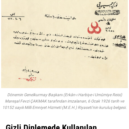
Dönemin Genelkurmay Başkanı (Erkân-ı Harbiye-i Umûmiye Reisi)
Mareşal Fevzi ÇAKMAK tarafından imzalanan, 6 Ocak 1926 tarih ve
10152 sayılı Milli Emniyet Hizmeti (M.E.H.) Riyaseti’nin kuruluş belgesi.
Gizli Dinlemede Kullanılan