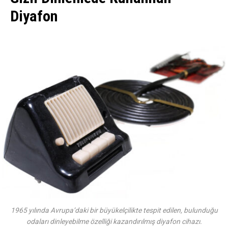
Diyafon
1965 yılında Avrupa’daki bir büyükelçilikte tespit edilen, bulunduğu
odaları dinleyebilme özelliği kazandırılmış diyafon cihazı.