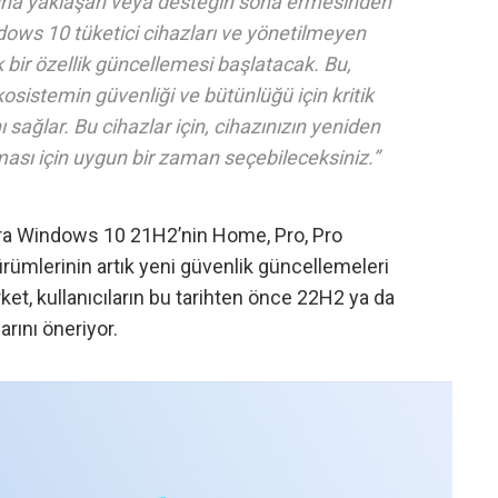
na yaklaşan veya desteğin sona ermesinden
dows 10 tüketici cihazları ve yönetilmeyen
ak bir özellik güncellemesi başlatacak. Bu,
osistemin güvenliği ve bütünlüğü için kritik
 sağlar. Bu cihazlar için, cihazınızın yeniden
sı için uygun bir zaman seçebileceksiniz.”
nra Windows 10 21H2’nin Home, Pro, Pro
rümlerinin artık yeni güvenlik güncellemeleri
et, kullanıcıların bu tarihten önce 22H2 ya da
ını öneriyor.