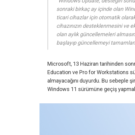
“Windows Update, desteğin sonu
sonraki birkaç ay içinde olan Win
ticari cihazlar için otomatik olar
cihazınızın desteklenmesini ve ek
olan aylık güncellemeleri almasını
başlayıp güncellemeyi tamamlama
Microsoft, 13 Haziran tarihinden so
Education ve Pro for Workstations sü
almayacağını duyurdu. Bu sebeple şirk
Windows 11 sürümüne geçiş yapmalar