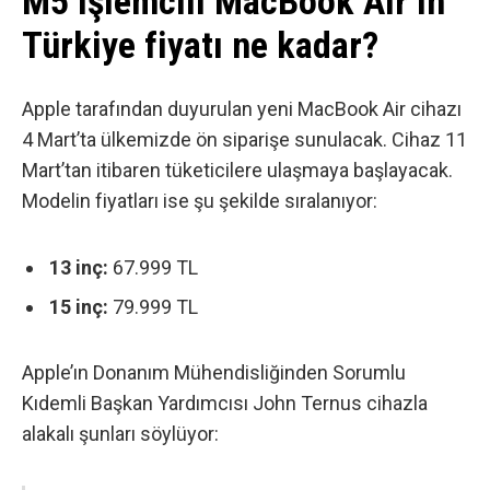
M5 işlemcili MacBook Air’ın
Türkiye fiyatı ne kadar?
Apple tarafından duyurulan
yeni MacBook Air cihazı
4 Mart’ta ülkemizde ön siparişe sunulacak. Cihaz 11
Mart’tan itibaren tüketicilere ulaşmaya başlayacak.
Modelin fiyatları ise şu şekilde sıralanıyor:
13 inç:
67.999 TL
15 inç:
79.999 TL
Apple’ın Donanım Mühendisliğinden Sorumlu
Kıdemli Başkan Yardımcısı John Ternus cihazla
alakalı şunları söylüyor: