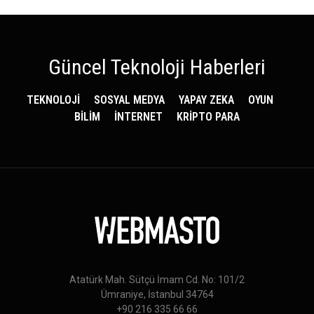
Güncel Teknoloji Haberleri
TEKNOLOJİ
SOSYAL MEDYA
YAPAY ZEKA
OYUN
BİLİM
İNTERNET
KRİPTO PARA
Atatürk Mah. Sütçü İmam Cd. No: 101/2
Ümraniye, İstanbul 34764
+90 216 335 66 66