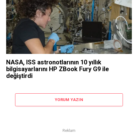
NASA, ISS astronotlarının 10 yıllık
bilgisayarlarını HP ZBook Fury G9 ile
değiştirdi
YORUM YAZIN
Reklam