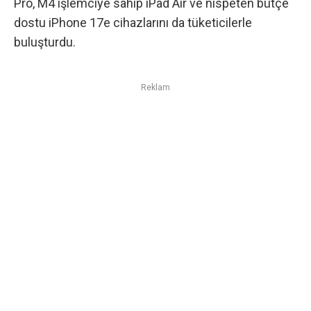
Pro
,
M4 işlemciye sahip iPad Air
ve
nispeten bütçe
dostu iPhone 17e
cihazlarını da tüketicilerle
buluşturdu.
Reklam