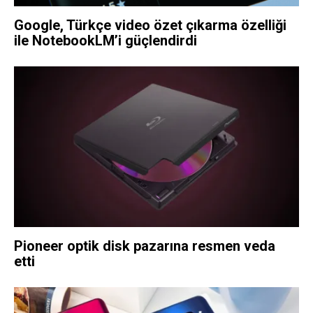
Google, Türkçe video özet çıkarma özelliği
ile NotebookLM’i güçlendirdi
Pioneer optik disk pazarına resmen veda
etti