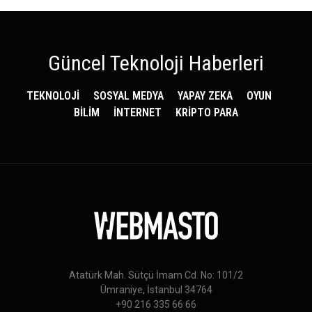
Güncel Teknoloji Haberleri
TEKNOLOJİ
SOSYAL MEDYA
YAPAY ZEKA
OYUN
BİLİM
İNTERNET
KRİPTO PARA
Atatürk Mah. Sütçü İmam Cd. No: 101/2
Ümraniye, İstanbul 34764
+90 216 335 66 66