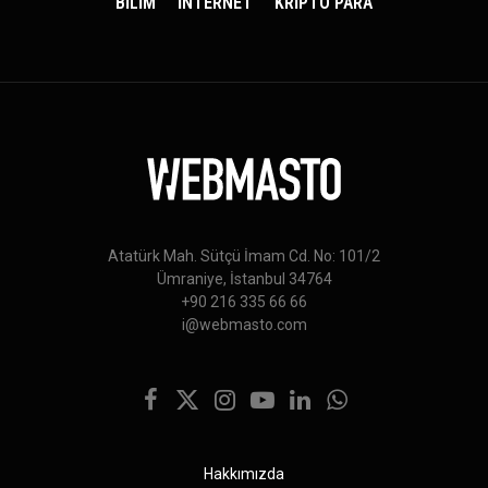
BİLİM
İNTERNET
KRİPTO PARA
Atatürk Mah. Sütçü İmam Cd. No: 101/2
Ümraniye, İstanbul 34764
+90 216 335 66 66
i@webmasto.com
Facebook
X
Instagram
YouTube
LinkedIn
WhatsApp
(Twitter)
Hakkımızda