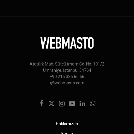
Atatürk Mah. Sütçü İmam Cd. No: 101/2
Ümraniye, İstanbul 34764
+90 216 335 66 66
i@webmasto.com
Facebook
X
Instagram
YouTube
LinkedIn
WhatsApp
(Twitter)
Hakkımızda
Künye