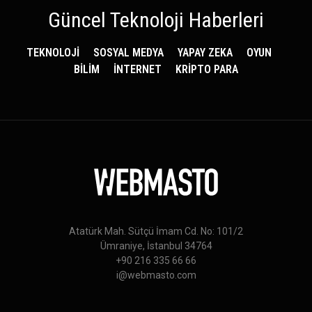
Güncel Teknoloji Haberleri
TEKNOLOJİ
SOSYAL MEDYA
YAPAY ZEKA
OYUN
BİLİM
İNTERNET
KRİPTO PARA
Atatürk Mah. Sütçü İmam Cd. No: 101/2
Ümraniye, İstanbul 34764
+90 216 335 66 66
i@webmasto.com