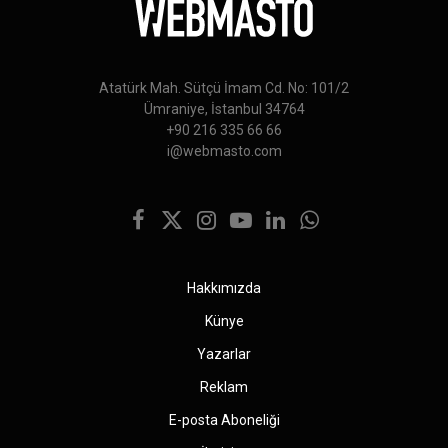
Atatürk Mah. Sütçü İmam Cd. No: 101/2
Ümraniye, İstanbul 34764
+90 216 335 66 66
i@webmasto.com
Facebook
X
Instagram
YouTube
LinkedIn
WhatsApp
(Twitter)
Hakkımızda
Künye
Yazarlar
Reklam
E-posta Aboneliği