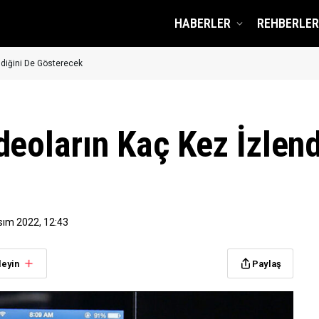
HABERLER
REHBERLER
ndiğini De Gösterecek
deoların Kaç Kez İzlend
sım 2022, 12:43
leyin
Paylaş