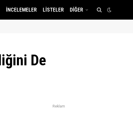
İNCELEMELER
LISTELER
DIĞER
iğini De
Reklam