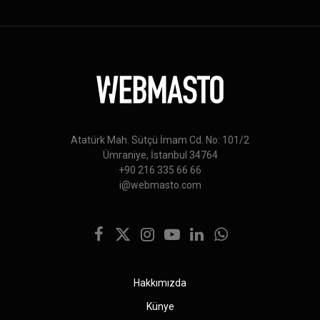
Atatürk Mah. Sütçü İmam Cd. No: 101/2
Ümraniye, İstanbul 34764
+90 216 335 66 66
i@webmasto.com
Facebook
X
Instagram
YouTube
LinkedIn
WhatsApp
(Twitter)
Hakkımızda
Künye