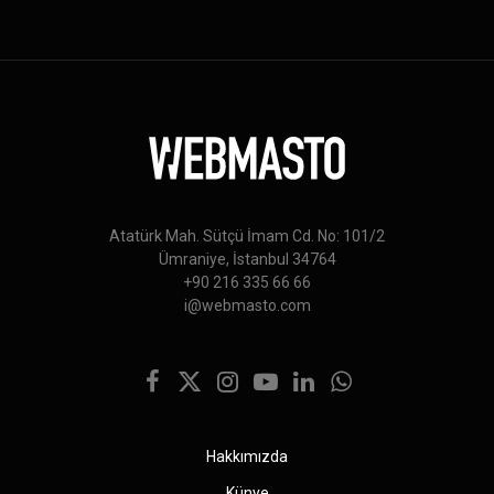
Atatürk Mah. Sütçü İmam Cd. No: 101/2
Ümraniye, İstanbul 34764
+90 216 335 66 66
i@webmasto.com
Facebook
X
Instagram
YouTube
LinkedIn
WhatsApp
(Twitter)
Hakkımızda
Künye