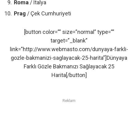
Roma
/ İtalya
Prag
/ Çek Cumhuriyeti
[button color=”” size=”normal” type=””
target=”_blank”
link=”http://www.webmasto.com/dunyaya-farkli-
gozle-bakmanizi-saglayacak-25-harita”]Dünyaya
Farklı Gözle Bakmanızı Sağlayacak 25
Harita[/button]
Reklam