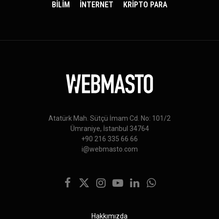
BİLİM
İNTERNET
KRİPTO PARA
Atatürk Mah. Sütçü İmam Cd. No: 101/2
Ümraniye, İstanbul 34764
+90 216 335 66 66
i@webmasto.com
Facebook
X
Instagram
YouTube
LinkedIn
WhatsApp
(Twitter)
Hakkımızda