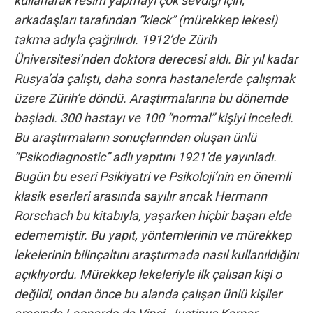
kullanarak resim yapmayı çok sevdiği için,
arkadaşları tarafından “kleck” (mürekkep lekesi)
takma adıyla çağrılırdı. 1912’de Zürih
Üniversitesi’nden doktora derecesi aldı. Bir yıl kadar
Rusya’da çalıştı, daha sonra hastanelerde çalışmak
üzere Zürih’e döndü. Araştırmalarına bu dönemde
başladı. 300 hastayı ve 100 “normal” kişiyi inceledi.
Bu araştırmaların sonuçlarından oluşan ünlü
“Psikodiagnostic” adlı yapıtını 1921’de yayınladı.
Bugün bu eseri Psikiyatri ve Psikoloji’nin en önemli
klasik eserleri arasında sayılır ancak Hermann
Rorschach bu kitabıyla, yaşarken hiçbir başarı elde
edememiştir. Bu yapıt, yöntemlerinin ve mürekkep
lekelerinin bilinçaltını araştırmada nasıl kullanıldığinı
açıklıyordu. Mürekkep lekeleriyle ilk çalısan kişi o
değildi, ondan önce bu alanda çalışan ünlü kişiler