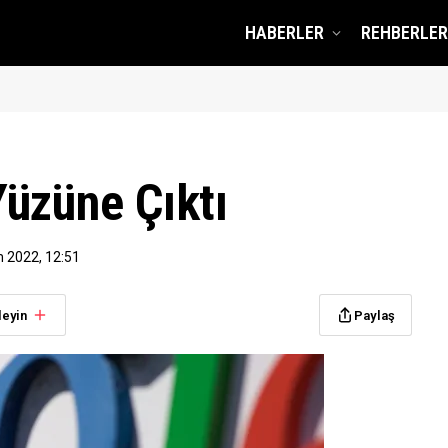
HABERLER
REHBERLER
üzüne Çıktı
m 2022, 12:51
leyin
Paylaş