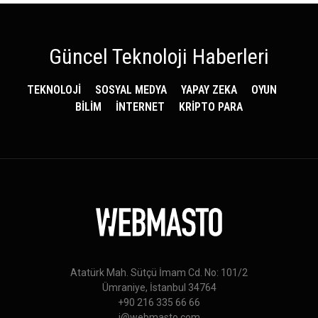
Güncel Teknoloji Haberleri
TEKNOLOJİ
SOSYAL MEDYA
YAPAY ZEKA
OYUN
BİLİM
İNTERNET
KRİPTO PARA
Atatürk Mah. Sütçü İmam Cd. No: 101/2
Ümraniye, İstanbul 34764
+90 216 335 66 66
i@webmasto.com