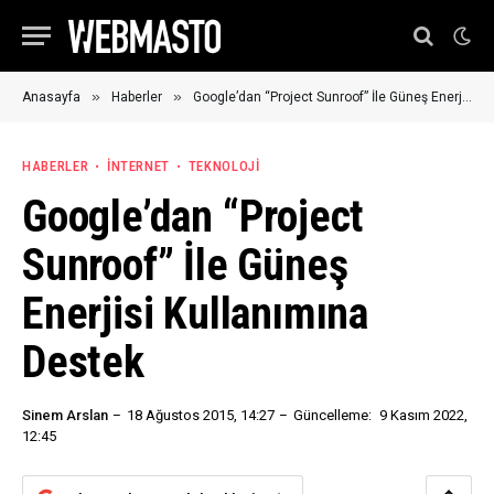
»
»
Anasayfa
Haberler
Google’dan “Project Sunroof” İle Güneş Enerjisi Kullanımına Destek
HABERLER
İNTERNET
TEKNOLOJI
Google’dan “Project
Sunroof” İle Güneş
Enerjisi Kullanımına
Destek
Sinem Arslan
18 Ağustos 2015, 14:27
Güncelleme:
9 Kasım 2022,
12:45