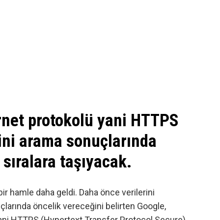
ernet protokolü yani HTTPS
ini arama sonuçlarında
 sıralara taşıyacak.
bir hamle daha geldi. Daha önce verilerini
çlarında öncelik vereceğini
belirten
Google,
yani HTTPS (Hypertext Transfer Protocol Secure)