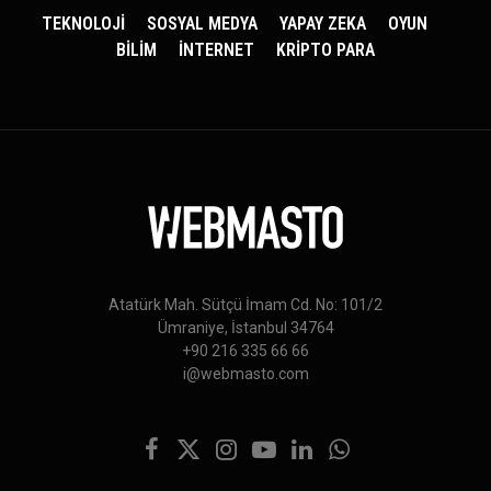
TEKNOLOJİ
SOSYAL MEDYA
YAPAY ZEKA
OYUN
BİLİM
İNTERNET
KRİPTO PARA
Atatürk Mah. Sütçü İmam Cd. No: 101/2
Ümraniye, İstanbul 34764
+90 216 335 66 66
i@webmasto.com
Facebook
X
Instagram
YouTube
LinkedIn
WhatsApp
(Twitter)