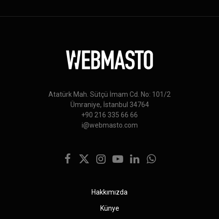
Atatürk Mah. Sütçü İmam Cd. No: 101/2
Ümraniye, İstanbul 34764
+90 216 335 66 66
i@webmasto.com
Facebook
X
Instagram
YouTube
LinkedIn
WhatsApp
(Twitter)
Hakkımızda
Künye