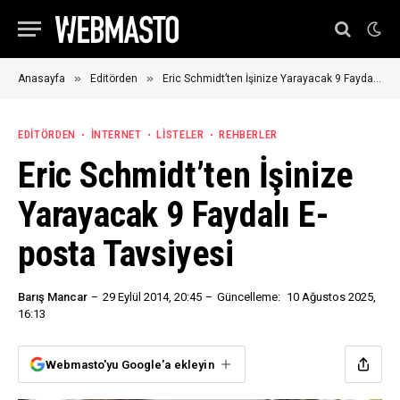
»
»
Anasayfa
Editörden
Eric Schmidt’ten İşinize Yarayacak 9 Faydalı E-posta Tavsiyesi
EDITÖRDEN
İNTERNET
LISTELER
REHBERLER
Eric Schmidt’ten İşinize
Yarayacak 9 Faydalı E-
posta Tavsiyesi
Barış Mancar
29 Eylül 2014, 20:45
Güncelleme:
10 Ağustos 2025,
16:13
Webmasto'yu Google'a ekleyin