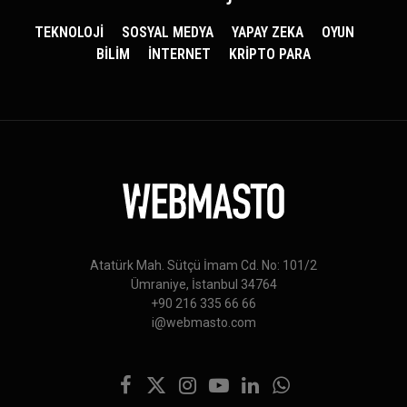
TEKNOLOJİ
SOSYAL MEDYA
YAPAY ZEKA
OYUN
BİLİM
İNTERNET
KRİPTO PARA
Atatürk Mah. Sütçü İmam Cd. No: 101/2
Ümraniye, İstanbul 34764
+90 216 335 66 66
i@webmasto.com
Facebook
X
Instagram
YouTube
LinkedIn
WhatsApp