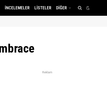
İNCELEMELER
LISTELER
DIĞER
 Embrace
Reklam