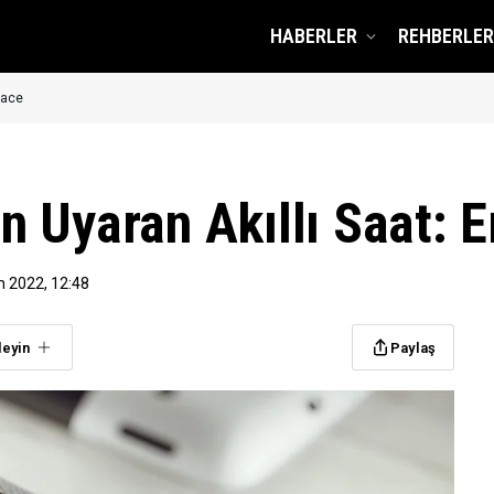
HABERLER
REHBERLER
brace
çin Uyaran Akıllı Saat:
m 2022, 12:48
leyin
Paylaş