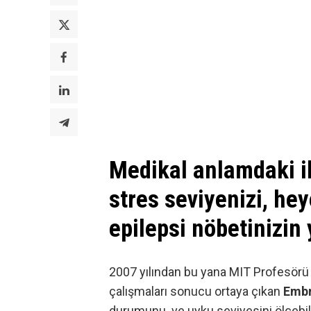
Medikal anlamdaki il
stres seviyenizi, h
epilepsi nöbetinizin 
2007 yılından bu yana MIT Profesör
çalışmaları sonucu ortaya çıkan
Emb
durumunu ve uyku seviyesini ölçebil