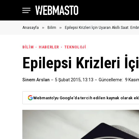
»
»
Anasayfa
Bilim
Epilepsi Krizleri İçin Uyaran Akıllı Saat: Em
BILIM
HABERLER
TEKNOLOJI
Epilepsi Krizleri İ
Sinem Arslan
5 Şubat 2015, 13:13
Güncelleme:
9 Kası
Webmasto'yu Google'da tercih edilen kaynak olarak ek