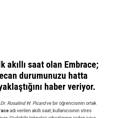
k akıllı saat olan Embrace;
eyecan durumunuzu hatta
yaklaştığını haber veriyor.
ü
Dr. Rosalind W. Picard
ve bir öğrencisinin ortak
race
adı verilen akıllı saat, kullanıcısının stres
iyor.
Giyilebilir teknoloji
cihazlarının iyiden iyiye