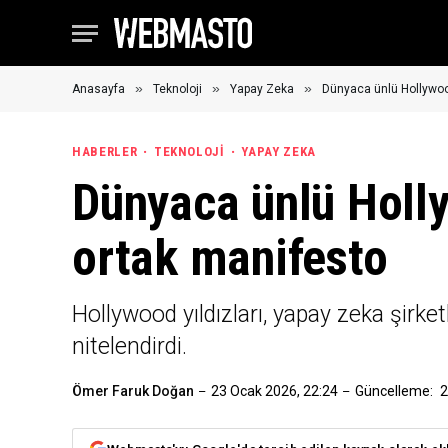
»
»
»
Anasayfa
Teknoloji
Yapay Zeka
Dünyaca ünlü Hollywood
HABERLER
TEKNOLOJI
YAPAY ZEKA
Dünyaca ünlü Holly
ortak manifesto
Hollywood yıldızları, yapay zeka şirketle
nitelendirdi.
Ömer Faruk Doğan
23 Ocak 2026, 22:24
Güncelleme:
2