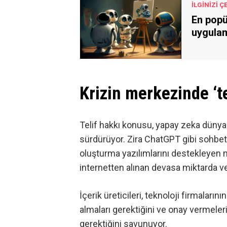
İLGİNİZİ Ç
En popü
uygulam
Krizin merkezinde ‘te
Telif hakkı konusu, yapay zeka dünya
sürdürüyor. Zira ChatGPT gibi sohbet
oluşturma yazılımlarını destekleyen mo
internetten alınan devasa miktarda ve
İçerik üreticileri, teknoloji firmaları
almaları gerektiğini ve onay vermel
gerektiğini savunuyor.