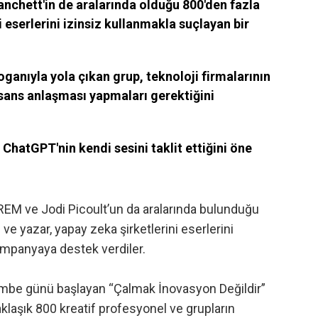
nchett'in de aralarında olduğu 800'den fazla
i eserlerini izinsiz kullanmakla suçlayan bir
ganıyla yola çıkan grup, teknoloji firmalarının
e lisans anlaşması yapmaları gerektiğini
hatGPT'nin kendi sesini taklit ettiğini öne
REM ve Jodi Picoult’un da aralarında bulunduğu
e yazar, yapay zeka şirketlerini eserlerini
kampanyaya destek verdiler.
embe günü başlayan “Çalmak İnovasyon Değildir”
yaklaşık 800 kreatif profesyonel ve grupların