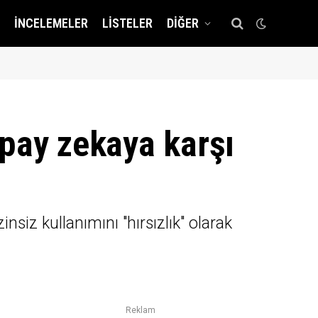
İNCELEMELER
LISTELER
DIĞER
apay zekaya karşı
insiz kullanımını "hırsızlık" olarak
Reklam