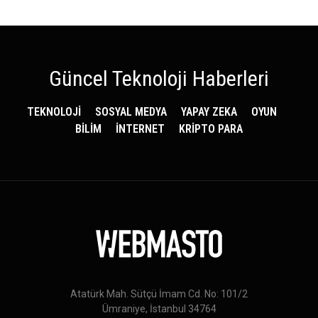
Güncel Teknoloji Haberleri
TEKNOLOJİ
SOSYAL MEDYA
YAPAY ZEKA
OYUN
BİLİM
İNTERNET
KRİPTO PARA
Atatürk Mah. Sütçü İmam Cd. No: 101/2
Ümraniye, İstanbul 34764