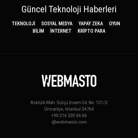
Güncel Teknoloji Haberleri
TEKNOLOJİ
SOSYAL MEDYA
YAPAY ZEKA
OYUN
BİLİM
İNTERNET
KRİPTO PARA
Atatürk Mah. Sütçü İmam Cd. No: 101/2
Ümraniye, İstanbul 34764
+90 216 335 66 66
i@webmasto.com