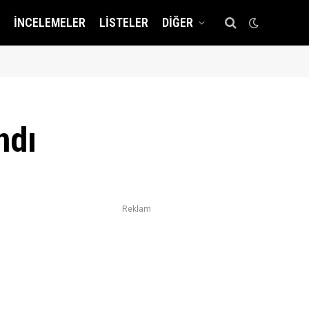
İNCELEMELER
LISTELER
DIĞER
ndı
Reklam