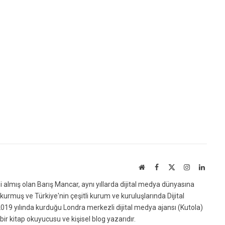
Website
Facebook
X
Instagram
Linked
(Twitter)
ni almış olan Barış Mancar, aynı yıllarda dijital medya dünyasına
urmuş ve Türkiye'nin çeşitli kurum ve kuruluşlarında Dijital
019 yılında kurduğu Londra merkezli dijital medya ajansı (Kutola)
bir kitap okuyucusu ve kişisel blog yazarıdır.