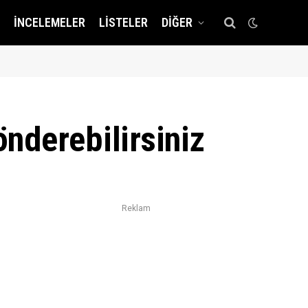
İNCELEMELER
LISTELER
DIĞER
nderebilirsiniz
Reklam