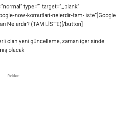
=”normal” type=”” target=”_blank”
gle-now-komutlari-nelerdir-tam-liste”]Google
rı Nelerdir? (TAM LİSTE)[/button]
erli olan yeni güncelleme, zaman içerisinde
mış olacak.
Reklam