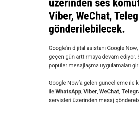
üzerinden ses komut
Viber, WeChat, Tele
gönderilebilecek.
Google’ın dijital asistanı
Google Now
geçen gün arttırmaya devam ediyor. S
popüler mesajlaşma uygulamaları gi
Google Now’a gelen güncelleme ile kul
ile
WhatsApp
,
Viber
,
WeChat
,
Teleg
servisleri üzerinden mesaj göndereb