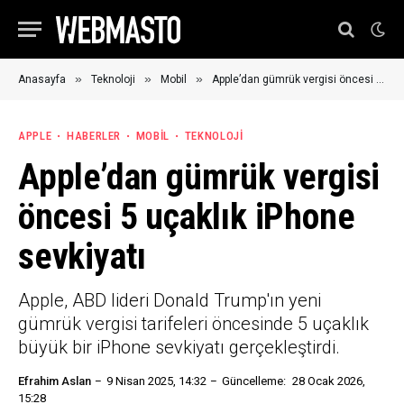
»
»
»
Anasayfa
Teknoloji
Mobil
Apple’dan gümrük vergisi öncesi 5 uçaklık iPhone sevkiyatı
APPLE
HABERLER
MOBIL
TEKNOLOJI
Apple’dan gümrük vergisi
öncesi 5 uçaklık iPhone
sevkiyatı
Apple, ABD lideri Donald Trump'ın yeni
gümrük vergisi tarifeleri öncesinde 5 uçaklık
büyük bir iPhone sevkiyatı gerçekleştirdi.
Efrahim Aslan
9 Nisan 2025, 14:32
Güncelleme:
28 Ocak 2026,
15:28