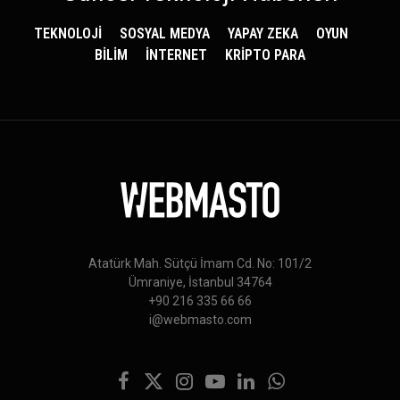
TEKNOLOJİ
SOSYAL MEDYA
YAPAY ZEKA
OYUN
BİLİM
İNTERNET
KRİPTO PARA
Atatürk Mah. Sütçü İmam Cd. No: 101/2
Ümraniye, İstanbul 34764
+90 216 335 66 66
i@webmasto.com
Facebook
X
Instagram
YouTube
LinkedIn
WhatsApp