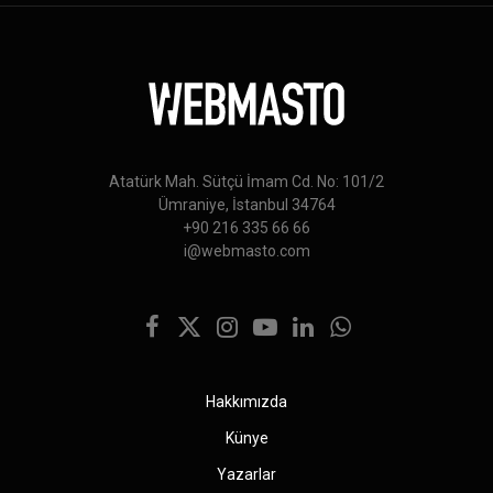
Atatürk Mah. Sütçü İmam Cd. No: 101/2
Ümraniye, İstanbul 34764
+90 216 335 66 66
i@webmasto.com
Facebook
X
Instagram
YouTube
LinkedIn
WhatsApp
(Twitter)
Hakkımızda
Künye
Yazarlar