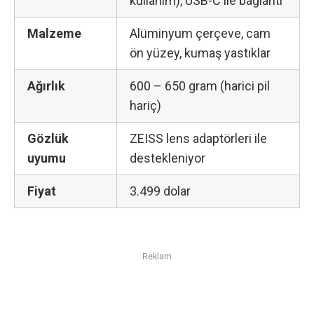
kullanım), USB-C ile bağlantı
Malzeme
Alüminyum çerçeve, cam
ön yüzey, kumaş yastıklar
Ağırlık
600 – 650 gram (harici pil
hariç)
Gözlük
ZEISS lens adaptörleri ile
uyumu
destekleniyor
Fiyat
3.499 dolar
Reklam