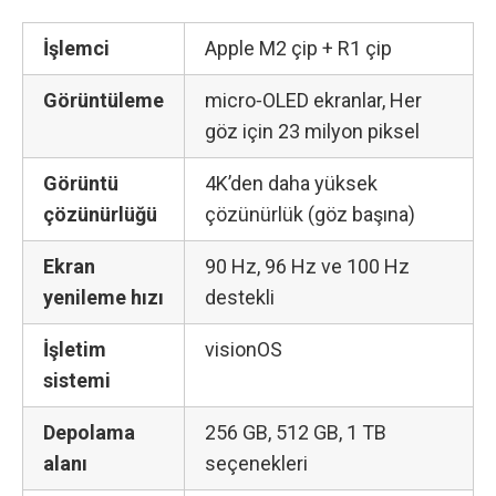
İşlemci
Apple M2 çip + R1 çip
Görüntüleme
micro‑OLED ekranlar, Her
göz için 23 milyon piksel
Görüntü
4K’den daha yüksek
çözünürlüğü
çözünürlük (göz başına)
Ekran
90 Hz, 96 Hz ve 100 Hz
yenileme hızı
destekli
İşletim
visionOS
sistemi
Depolama
256 GB, 512 GB, 1 TB
alanı
seçenekleri