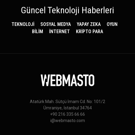
Güncel Teknoloji Haberleri
TEKNOLOJİ
SOSYAL MEDYA
YAPAY ZEKA
OYUN
BİLİM
İNTERNET
KRİPTO PARA
Atatürk Mah. Sütçü İmam Cd. No: 101/2
Ümraniye, İstanbul 34764
+90 216 335 66 66
i@webmasto.com