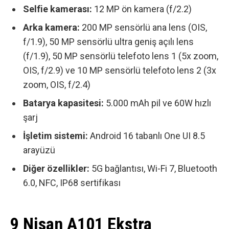
Selfie kamerası:
12 MP ön kamera (f/2.2)
Arka kamera:
200 MP sensörlü ana lens (OIS,
f/1.9),
50 MP sensörlü ultra geniş açılı lens
(f/1.9),
50 MP sensörlü telefoto lens 1 (5x zoom,
OIS, f/2.9) ve
10 MP sensörlü telefoto lens 2 (3x
zoom, OIS, f/2.4)
Batarya kapasitesi:
5.000 mAh pil ve 60W hızlı
şarj
İşletim sistemi:
Android 16 tabanlı One UI 8.5
arayüzü
Diğer özellikler:
5G bağlantısı, Wi-Fi 7, Bluetooth
6.0, NFC,
IP68 sertifikası
9 Nisan A101 Ekstra