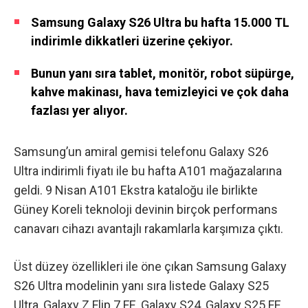
Samsung Galaxy S26 Ultra bu hafta 15.000 TL
indirimle dikkatleri üzerine çekiyor.
Bunun yanı sıra tablet, monitör, robot süpürge,
kahve makinası, hava temizleyici ve çok daha
fazlası yer alıyor.
Samsung’un amiral gemisi telefonu Galaxy S26
Ultra indirimli fiyatı ile bu hafta A101 mağazalarına
geldi. 9 Nisan A101 Ekstra kataloğu ile birlikte
Güney Koreli teknoloji devinin birçok performans
canavarı cihazı avantajlı rakamlarla karşımıza çıktı.
Üst düzey özellikleri ile öne çıkan Samsung Galaxy
S26 Ultra
modelinin yanı sıra listede
Galaxy S25
Ultra
,
Galaxy Z Flip 7 FE
,
Galaxy S24
,
Galaxy S25 FE
,