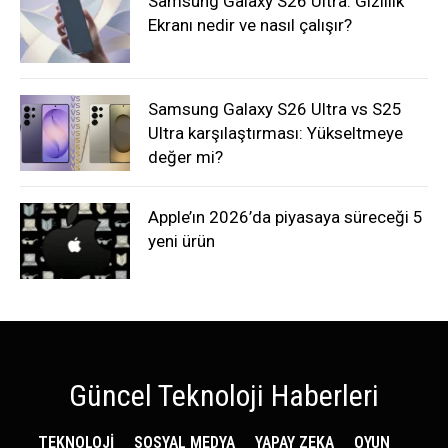
Samsung Galaxy S26 Ultra: Gizlilik
Ekranı nedir ve nasıl çalışır?
Samsung Galaxy S26 Ultra vs S25
Ultra karşılaştırması: Yükseltmeye
değer mi?
Apple’ın 2026’da piyasaya süreceği 5
yeni ürün
Güncel Teknoloji Haberleri
TEKNOLOJİ
SOSYAL MEDYA
YAPAY ZEKA
OYUN