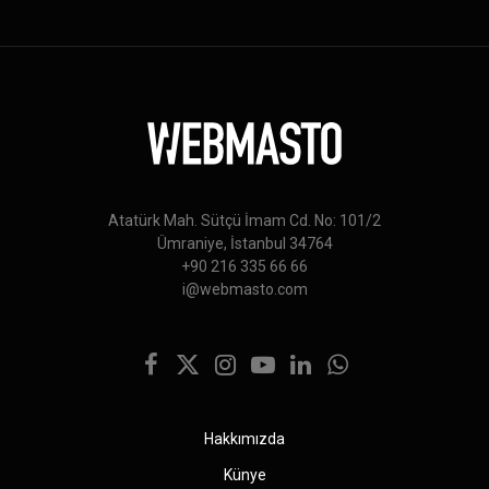
Atatürk Mah. Sütçü İmam Cd. No: 101/2
Ümraniye, İstanbul 34764
+90 216 335 66 66
i@webmasto.com
Facebook
X
Instagram
YouTube
LinkedIn
WhatsApp
(Twitter)
Hakkımızda
Künye