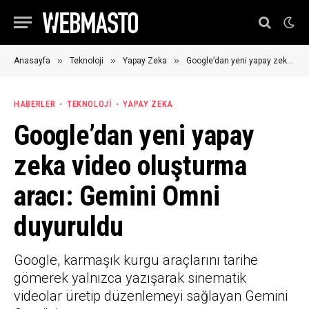
»
»
»
Anasayfa
Teknoloji
Yapay Zeka
Google’dan yeni yapay zeka video oluşturma aracı: Gemini Omni duyuruldu
HABERLER
TEKNOLOJI
YAPAY ZEKA
Google’dan yeni yapay
zeka video oluşturma
aracı: Gemini Omni
duyuruldu
Google, karmaşık kurgu araçlarını tarihe
gömerek yalnızca yazışarak sinematik
videolar üretip düzenlemeyi sağlayan Gemini