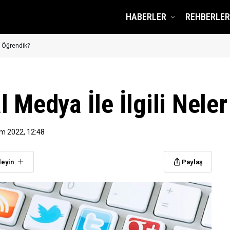
HABERLER
REHBERLER
r Öğrendik?
l Medya İle İlgili Nele
ım 2022, 12:48
leyin
Paylaş