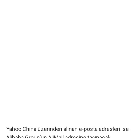
Yahoo China üzerinden alınan e-posta adresleri ise
Alibaba Group’un AliMail adresine taşınacak.