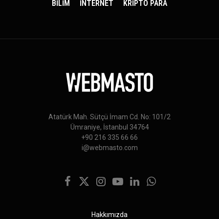
BİLİM
İNTERNET
KRİPTO PARA
Atatürk Mah. Sütçü İmam Cd. No: 101/2
Ümraniye, İstanbul 34764
+90 216 335 66 66
i@webmasto.com
Facebook
X
Instagram
YouTube
LinkedIn
WhatsApp
(Twitter)
Hakkımızda