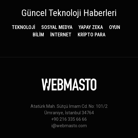
Güncel Teknoloji Haberleri
TEKNOLOJİ
SOSYAL MEDYA
YAPAY ZEKA
OYUN
BİLİM
İNTERNET
KRİPTO PARA
Atatürk Mah. Sütçü İmam Cd. No: 101/2
Ümraniye, İstanbul 34764
+90 216 335 66 66
i@webmasto.com